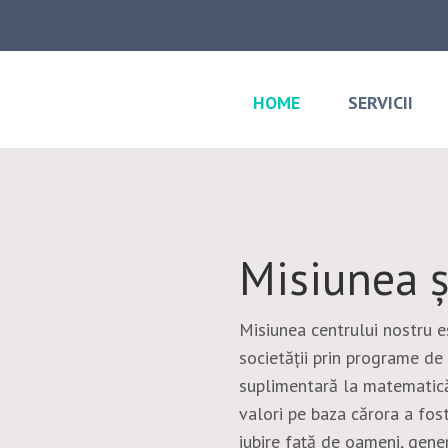
HOME
SERVICII
Misiunea ș
Misiunea centrului nostru e
societății prin programe de
suplimentară la matematică 
valori pe baza cărora a fos
iubire față de oameni, gener