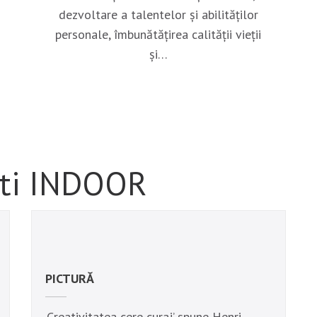
dezvoltare a talentelor și abilităților
personale, îmbunătățirea calității vieții
și…
tati INDOOR
PICTURĂ
‚Creativitatea cere curaj’ spune Henri