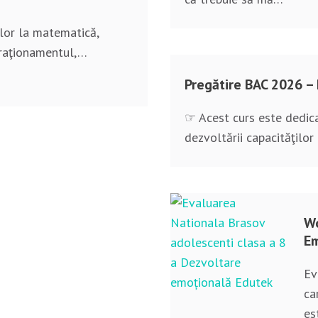
ilor la matematică,
i raţionamentul,…
Pregătire BAC 2026 –
☞ Acest curs este dedica
dezvoltării capacităţilor
Wo
Em
Ev
ca
es