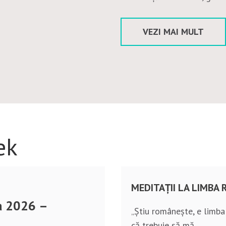
VEZI MAI MULT
ek
MEDITAȚII LA LIMBA
a 2026 –
„Știu românește, e limba 
că trebuie să mă…